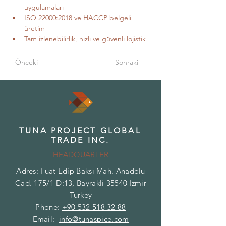
uygulamaları
ISO 22000:2018 ve HACCP belgeli 
üretim
Tam izlenebilirlik, hızlı ve güvenli lojistik
Önceki
Sonraki
TUNA PROJECT GLOBAL
TRADE INC.
HEADQUARTER
Adres: Fuat Edip Baksı Mah. Anadolu
Cad. 175/1 D:13, Bayrakli 35540 Izmir
Turkey
Phone:
+90 532 518 32 88
Email:
info@tunaspice.com