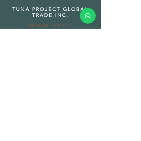
TUNA PROJECT GLOBAL
TRADE INC.
BRANCH - FACILITY
Addres: Gazi Mustafa Kemal Paşa Mah.
Fatih Caddesi No:89/A Torbalı 35860
Izmir Turkey
Phone:
+90 850 532 32 44
Email:
order@herbsandspices.co
TUNA PROJECT LLC
BRANCH - WAREHOUSE
Addres: 7901 4 TH St. N#16745 St
Petersburg FL 33702 USA
Phone:
+1 908 444 6 888
Email:
office@herbsandspices.co