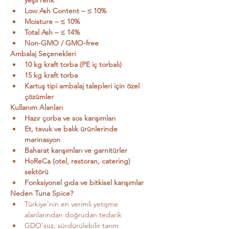
yeşil renk
Low Ash Content – ≤ 10%
Moisture – ≤ 10%
Total Ash – ≤ 14%
Non-GMO / GMO-free
Ambalaj Seçenekleri
10 kg kraft torba (PE iç torbalı)
15 kg kraft torba
Kartuş tipi ambalaj talepleri için özel 
çözümler
Kullanım Alanları
Hazır çorba ve sos karışımları
Et, tavuk ve balık ürünlerinde 
marinasyon
Baharat karışımları ve garnitürler
HoReCa (otel, restoran, catering) 
sektörü
Fonksiyonel gıda ve bitkisel karışımlar
Neden Tuna Spice?
Türkiye'nin en verimli yetişme 
alanlarından doğrudan tedarik
GDO'suz, sürdürülebilir tarım 