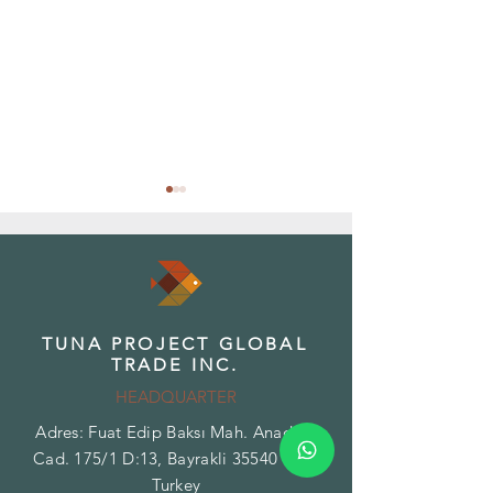
TUNA PROJECT GLOBAL
Aromanın Bilimi: Akdeniz Otlarında
Akdeniz Otlarının Toplu
TRADE INC.
Tat ve Koku Profilleri
Sanatı
HEADQUARTER
Adres: Fuat Edip Baksı Mah. Anadolu
Cad. 175/1 D:13, Bayrakli 35540 Izmir
Turkey