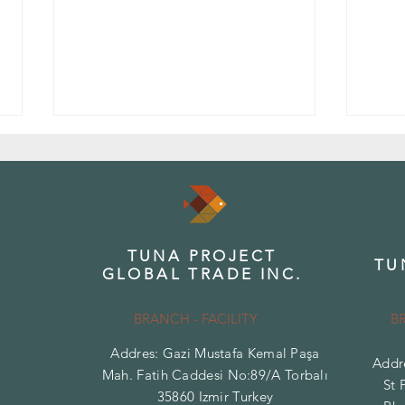
TUNA PROJECT
TU
GLOBAL TRADE INC.
Akdeni
Aromanın Bilimi: Akdeniz Otlarında Tat
ve Koku Profilleri
BRANCH - FACILITY
B
Addres: Gazi Mustafa Kemal Paşa
Addr
Mah. Fatih Caddesi No:89/A Torbalı
St 
35860 Izmir Turkey