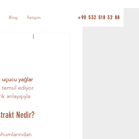
+90 532 518 32 88
Blog
İletişim
 
uçucu yağlar 
temsil ediyor. 
k anlayışıyla 
trakt Nedir?
tohumlarından 