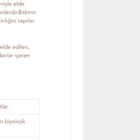
miyle elde 
lerdir.Bitkinin 
liğini taşırlar.
elde edilen, 
danlar içeren 
tlar
 biyolojik 