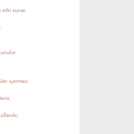
 etki sunar.
.
sunulur.
üler içermez.
lenir.
llanılır; 