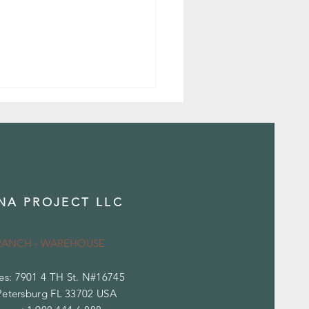
NA PROJECT LLC
z Otlarının Toplu Tedarik Sanatı
RANCH - WAREHOUSE
es: 7901 4 TH St. N#16745
Petersburg FL 33702 USA