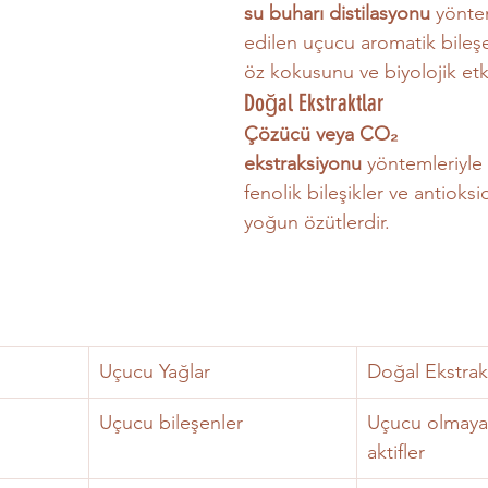
su buharı distilasyonu
 yönte
edilen uçucu aromatik bileşen
öz kokusunu ve biyolojik etkin
Doğal Ekstraktlar
Çözücü veya CO₂ 
ekstraksiyonu
 yöntemleriyle 
fenolik bileşikler ve antioksi
yoğun özütlerdir.
Uçucu Yağlar
Doğal Ekstrak
Uçucu bileşenler
Uçucu olmayan
aktifler