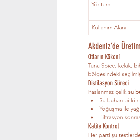
Yöntem
Kullanım Alanı
Akdeniz’de Üret
Otların Kökeni
Tuna Spice, kekik, bi
bölgesindeki seçilmiş
Distilasyon Süreci
Paslanmaz çelik 
su bu
Su buharı bitki 
Yoğuşma ile yağ ay
Filtrasyon sonras
Kalite Kontrol
Her parti şu testlerd