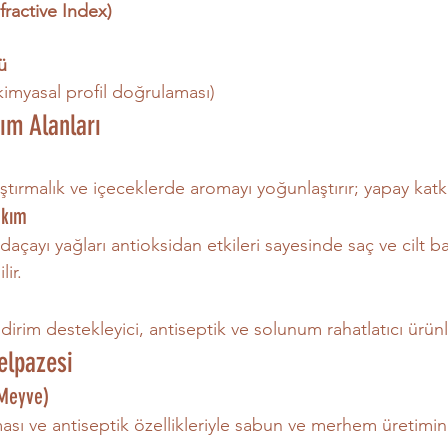
efractive Index)
ü
(kimyasal profil doğrulaması)
ım Alanları
ştırmalık ve içeceklerde aromayı yoğunlaştırır; yapay katkıla
akım
adaçayı yağları antioksidan etkileri sayesinde saç ve cilt b
lir.
dirim destekleyici, antiseptik ve solunum rahatlatıcı ürünle
elpazesi
 Meyve)
sı ve antiseptik özellikleriyle sabun ve merhem üretiminde