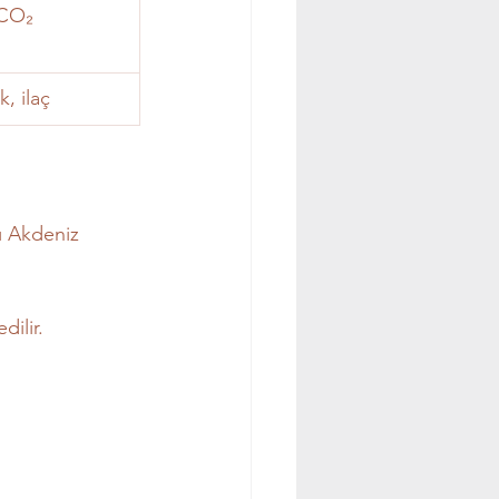
CO₂ 
, ilaç
ı Akdeniz 
dilir.