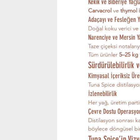
Kekik ve Biberiye Yağl
Carvacrol
 ve 
thymol
 
Adaçayı ve Fesleğen Y
Doğal koku verici ve 
Narenciye ve Mersin Y
Taze çiçeksi notaları
Tüm ürünler 
5–25 kg 
Sürdürülebilirlik 
Kimyasal İçeriksiz Üre
Tuna Spice distilasyo
İzlenebilirlik
Her yağ, üretim parti
Çevre Dostu Operasyo
Distilasyon sonrası kal
böylece döngüsel bir
Tuna Spice’in Viz