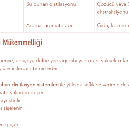
Su buharı distilasyonu
Çözücü veya 
ekstraksiyonu
Aroma, aromaterapi
Gıda, kozmetik
im Mükemmelliği
beriye, adaçayı, defne yaprağı gibi yağ oranı yüksek otlar
 üreticilerden temin eder.
harı distilasyon sistemleri
 ile yüksek saflık ve verim elde e
materyalinden geçer
rıştırılır
ı şişelenir
en geçer: