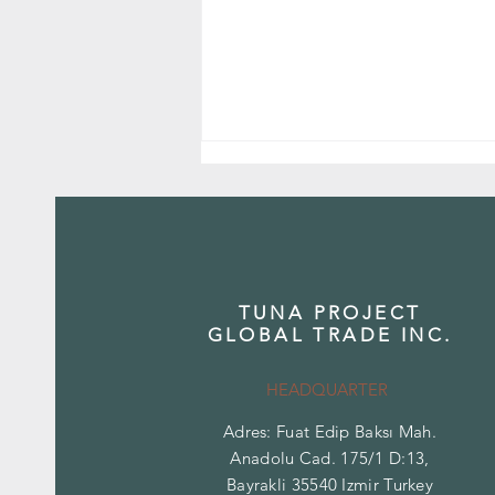
TUNA PROJECT
GLOBAL TRADE INC.
Toplu ve Perakende Baharat Arasındaki
Farklar: Profesyonel Alıcılar Ne
HEADQUARTER
Bilmelidir?
Adres: Fuat Edip Baksı Mah.
Anadolu Cad. 175/1 D:13,
Bayrakli 35540 Izmir Turkey