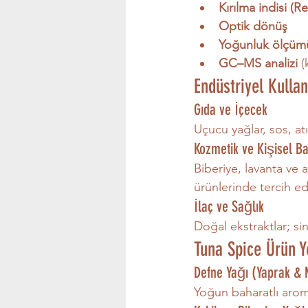
Kırılma indisi (R
Optik dönüş
Yoğunluk ölçüm
GC–MS analizi
 
Endüstriyel Kullan
Gıda ve İçecek
Uçucu yağlar, sos, atı
Kozmetik ve Kişisel B
Biberiye, lavanta ve 
ürünlerinde tercih edi
İlaç ve Sağlık
Doğal ekstraktlar; sin
Tuna Spice Ürün Y
Defne Yağı (Yaprak &
Yoğun baharatlı aroma