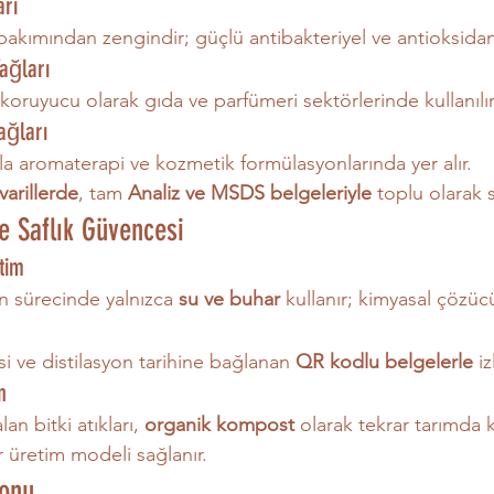
arı
bakımından zengindir; güçlü antibakteriyel ve antioksidan
ağları
koruyucu olarak gıda ve parfümeri sektörlerinde kullanılır
ağları
yla aromaterapi ve kozmetik formülasyonlarında yer alır.
varillerde
, tam 
Analiz ve MSDS belgeleriyle
 toplu olarak 
ve Saflık Güvencesi
tim
n sürecinde yalnızca 
su ve buhar
 kullanır; kimyasal çözüc
si ve distilasyon tarihine bağlanan 
QR kodlu belgelerle
 iz
n
an bitki atıkları, 
organik kompost
 olarak tekrar tarımda ku
 üretim modeli sağlanır.
yonu