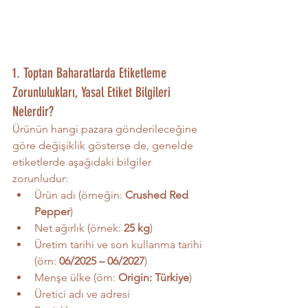
1. Toptan Baharatlarda Etiketleme 
Zorunlulukları, Yasal Etiket Bilgileri 
Nelerdir?
Ürünün hangi pazara gönderileceğine 
göre değişiklik gösterse de, genelde 
etiketlerde aşağıdaki bilgiler 
zorunludur:
Ürün adı (örneğin: 
Crushed Red 
Pepper
)
Net ağırlık (örnek: 
25 kg
)
Üretim tarihi ve son kullanma tarihi 
(örn: 
06/2025 – 06/2027
)
Menşe ülke (örn: 
Origin: Türkiye
)
Üretici adı ve adresi