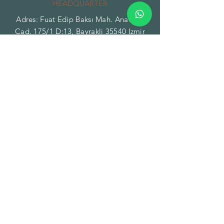
HEADQUARTER
Adres: Fuat Edip Baksı Mah. Anadolu
Cad. 175/1 D:13, Bayrakli 35540 Izmir
Turkey
Phone:
+90 532 518 32 88
Email:
info@tunaspice.com
TUNA PROJECT GLOBAL
TRADE INC.
BRANCH - FACILITY
Addres: Gazi Mustafa Kemal Paşa Mah.
Fatih Caddesi No:89/A Torbalı 35860
Izmir Turkey
Phone:
+90 850 532 32 44
Email:
order@herbsandspices.co
TUNA PROJECT LLC
BRANCH - WAREHOUSE