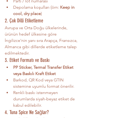
Parti / lot numarası
Depolama koşulları (örn: 
Keep in 
cool, dry place
)
2. Çok Dilli Etiketleme
Avrupa ve Orta Doğu ülkelerinde, 
ürünün hedef ülkesine göre 
İngilizce'nin yanı sıra Arapça, Fransızca, 
Almanca gibi dillerde etiketleme talep 
edilmektedir.
3. Etiket Formatı ve Baskı
PP Sticker, Termal Transfer Etiket 
veya Baskılı Kraft Etiket
Barkod, QR Kod veya GTIN 
sistemine uyumlu format önerilir.
Renkli baskı istenmeyen 
durumlarda siyah-beyaz etiket de 
kabul edilebilir.
4. Tuna Spice Ne Sağlar?