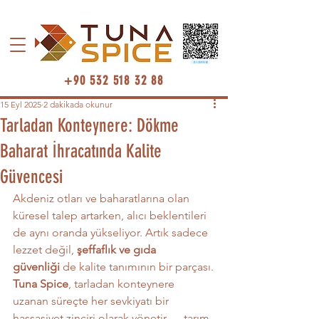
+90 532 518 32 88
15 Eyl 2025
2 dakikada okunur
Tarladan Konteynere: Dökme
Baharat İhracatında Kalite
Güvencesi
Akdeniz otları ve baharatlarına olan 
küresel talep artarken, alıcı beklentileri 
de aynı oranda yükseliyor. Artık sadece 
lezzet değil, 
şeffaflık ve gıda 
güvenliği
 de kalite tanımının bir parçası.
Tuna Spice
, tarladan konteynere 
uzanan süreçte her sevkiyatı bir 
hassasiyet zinciri olarak yönetir — tarım, 