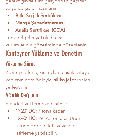
gerektiğinde fümigasyondan geçirilir 
ve şu belgeler hazırlanır:
Bitki Sağlık Sertifikası
Menşe Şahadetnamesi
Analiz Sertifikası (COA)
Tüm belgeler yetkili ihracat 
kurumlarının gözetiminde düzenlenir.
Konteyner Yükleme ve Denetim
Yükleme Süreci
Konteynerler iç kısımdan plastik örtüyle 
kaplanır, nem önleyici 
silika jel
 torbaları 
yerleştirilir.
Ağırlık Dağılımı
Standart yükleme kapasitesi:
1×20’ DC:
 7 tona kadar
1×40’ HC:
 19–20 ton arasıÜrün 
türüne göre paletli veya elle 
istifleme yapılabilir.