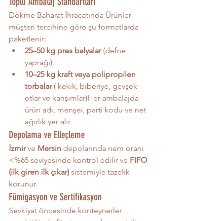
Toplu Ambalaj Standartları
Dökme Baharat İhracatında Ürünler 
müşteri tercihine göre şu formatlarda 
paketlenir:
25–50 kg pres balyalar
 (defne 
yaprağı)
10–25 kg kraft veya polipropilen 
torbalar
 ( kekik, biberiye, gevşek 
otlar ve karışımlar)Her ambalajda 
ürün adı, menşei, parti kodu ve net 
ağırlık yer alır.
Depolama ve Elleçleme
İzmir
 ve 
Mersin
 depolarında nem oranı 
<%65 seviyesinde kontrol edilir ve 
FIFO 
(ilk giren ilk çıkar)
 sistemiyle tazelik 
korunur.
Fümigasyon ve Sertifikasyon
Sevkiyat öncesinde konteynerler 