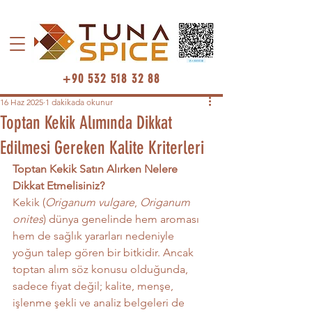
+90 532 518 32 88
16 Haz 2025
1 dakikada okunur
Toptan Kekik Alımında Dikkat
Edilmesi Gereken Kalite Kriterleri
Toptan Kekik Satın Alırken Nelere 
Dikkat Etmelisiniz?
Kekik (
Origanum vulgare
, 
Origanum 
onites
) dünya genelinde hem aroması 
hem de sağlık yararları nedeniyle 
yoğun talep gören bir bitkidir. Ancak 
toptan alım söz konusu olduğunda, 
sadece fiyat değil; kalite, menşe, 
işlenme şekli ve analiz belgeleri de 