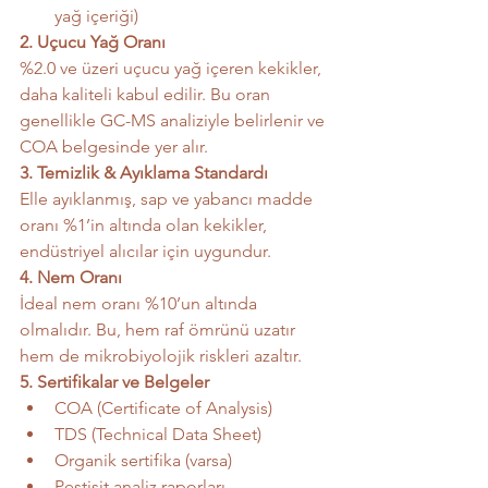
yağ içeriği)
2. Uçucu Yağ Oranı
%2.0 ve üzeri uçucu yağ içeren kekikler, 
daha kaliteli kabul edilir. Bu oran 
genellikle GC-MS analiziyle belirlenir ve 
COA belgesinde yer alır.
3. Temizlik & Ayıklama Standardı
Elle ayıklanmış, sap ve yabancı madde 
oranı %1’in altında olan kekikler, 
endüstriyel alıcılar için uygundur.
4. Nem Oranı
İdeal nem oranı %10’un altında 
olmalıdır. Bu, hem raf ömrünü uzatır 
hem de mikrobiyolojik riskleri azaltır.
5. Sertifikalar ve Belgeler
COA (Certificate of Analysis)
TDS (Technical Data Sheet)
Organik sertifika (varsa)
Pestisit analiz raporları